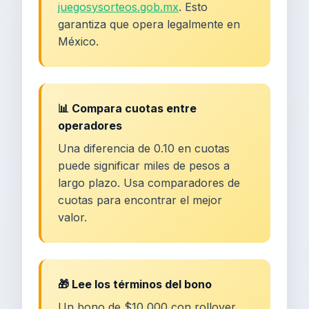
juegosysorteos.gob.mx
. Esto
garantiza que opera legalmente en
México.
📊 Compara cuotas entre
operadores
Una diferencia de 0.10 en cuotas
puede significar miles de pesos a
largo plazo. Usa comparadores de
cuotas para encontrar el mejor
valor.
🎁 Lee los términos del bono
Un bono de $10,000 con rollover