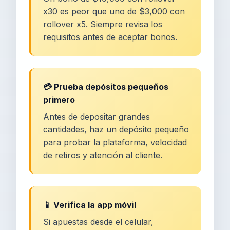
x30 es peor que uno de $3,000 con
rollover x5. Siempre revisa los
requisitos antes de aceptar bonos.
💳 Prueba depósitos pequeños
primero
Antes de depositar grandes
cantidades, haz un depósito pequeño
para probar la plataforma, velocidad
de retiros y atención al cliente.
📱 Verifica la app móvil
Si apuestas desde el celular,