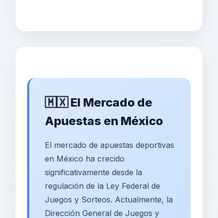
🇲🇽 El Mercado de
Apuestas en México
El mercado de apuestas deportivas
en México ha crecido
significativamente desde la
regulación de la Ley Federal de
Juegos y Sorteos. Actualmente, la
Dirección General de Juegos y