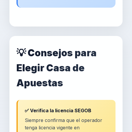
💡 Consejos para
Elegir Casa de
Apuestas
✅ Verifica la licencia SEGOB
Siempre confirma que el operador
tenga licencia vigente en