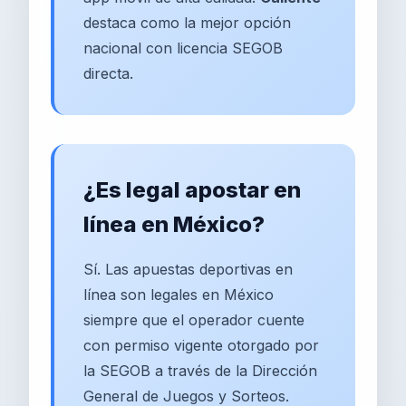
destaca como la mejor opción
nacional con licencia SEGOB
directa.
¿Es legal apostar en
línea en México?
Sí. Las apuestas deportivas en
línea son legales en México
siempre que el operador cuente
con permiso vigente otorgado por
la SEGOB a través de la Dirección
General de Juegos y Sorteos.