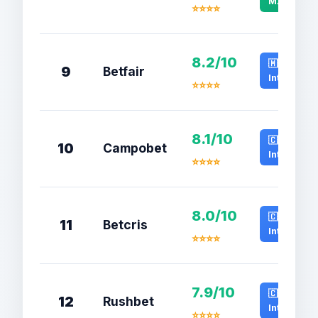
MX
⭐⭐⭐⭐
8.2/10
🇲🇹
9
Betfair
Internacio
⭐⭐⭐⭐
8.1/10
🇨🇾
10
Campobet
Internacio
⭐⭐⭐⭐
8.0/10
🇨🇷
11
Betcris
Internacio
⭐⭐⭐⭐
7.9/10
🇨🇴
12
Rushbet
Internacio
⭐⭐⭐⭐