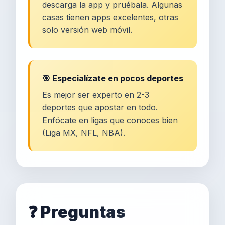
descarga la app y pruébala. Algunas
casas tienen apps excelentes, otras
solo versión web móvil.
🎯 Especialízate en pocos deportes
Es mejor ser experto en 2-3
deportes que apostar en todo.
Enfócate en ligas que conoces bien
(Liga MX, NFL, NBA).
❓ Preguntas