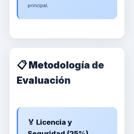
principal.
📋 Metodología de
Evaluación
🏅 Licencia y
Seguridad (25%)