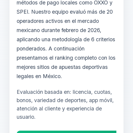
métodos de pago locales como OXXO y
SPEI. Nuestro equipo evaluó más de 20
operadores activos en el mercado
mexicano durante febrero de 2026,
aplicando una metodología de 6 criterios
ponderados. A continuación
presentamos el ranking completo con los
mejores sitios de apuestas deportivas
legales en México.
Evaluación basada en: licencia, cuotas,
bonos, variedad de deportes, app móvil,
atención al cliente y experiencia de
usuario.